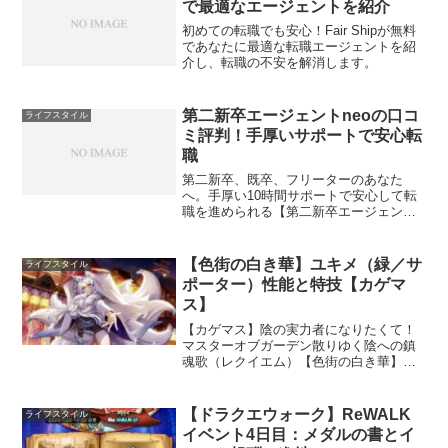
で最適なエージェントを紹介
初めての転職でも安心！Fair Shipが無料
であなたに最適な転職エージェントを紹
介し、転職の不安を解消します。
第二新卒エージェントneoの口コ
ライフスタイル
ミ評判！手厚いサポートで安心転
職
第二新卒、既卒、フリーターのあなた
へ。手厚い10時間サポートで安心して転
職を進められる【第二新卒エージェント
neo】の評判をご紹介
【色街の白き華】ユキメ（緑／サ
ライフスタイル
ポーター）性能と特技【カゲマ
ス】
【カゲマス】陰の実力者になりたくて！
マスターオブガーデン散りゆく陰への鎮
魂歌（レクイエム）【色街の白き華】ユ
キメのキャラ紹介
【ドラクエウォーク】ReWALK
ライフスタイル
イベント4日目：メダルの書とイ