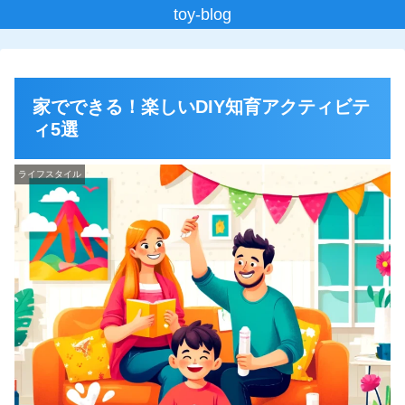
toy-blog
家でできる！楽しいDIY知育アクティビテ
ィ5選
ライフスタイル