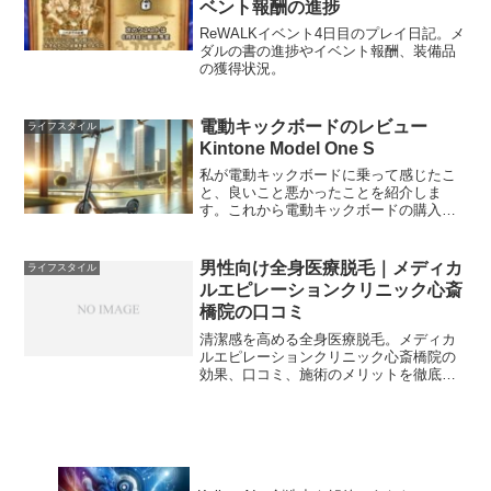
ベント報酬の進捗
ReWALKイベント4日目のプレイ日記。メ
ダルの書の進捗やイベント報酬、装備品
の獲得状況。
電動キックボードのレビュー
ライフスタイル
Kintone Model One S
私が電動キックボードに乗って感じたこ
と、良いこと悪かったことを紹介しま
す。これから電動キックボードの購入を
検討されている方の参考になればと思い
ます。電動キックボードとはここで紹介
する電動キックボードとは「特定小型原
男性向け全身医療脱毛｜メディカ
ライフスタイル
動機付自転車」に該当するも...
ルエピレーションクリニック心斎
橋院の口コミ
清潔感を高める全身医療脱毛。メディカ
ルエピレーションクリニック心斎橋院の
効果、口コミ、施術のメリットを徹底解
説します。