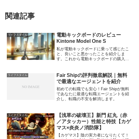
関連記事
電動キックボードのレビュー
ライフスタイル
Kintone Model One S
私が電動キックボードに乗って感じたこ
と、良いこと悪かったことを紹介しま
す。これから電動キックボードの購入を
検討されている方の参考になればと思い
ます。電動キックボードとはここで紹介
する電動キックボードとは「特定小型原
Fair Shipの評判徹底解説｜無料
ライフスタイル
動機付自転車」に該当するも...
で最適なエージェントを紹介
初めての転職でも安心！Fair Shipが無料
であなたに最適な転職エージェントを紹
介し、転職の不安を解消します。
【浅草の破壊王】新門 紅丸（赤
ライフスタイル
／アタッカー）性能と特技【カゲ
マス×炎炎ノ消防隊】
【カゲマス】陰の実力者になりたくて！