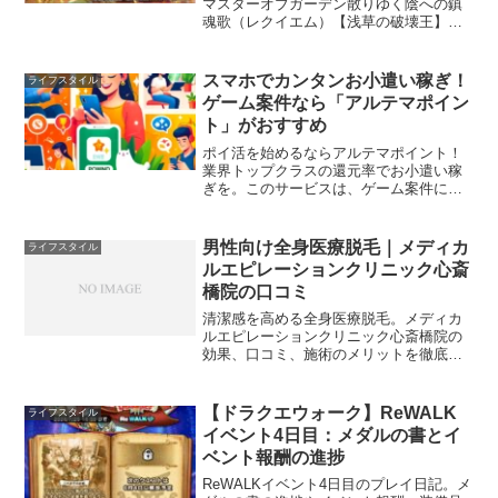
マスターオブガーデン散りゆく陰への鎮
魂歌（レクイエム）【浅草の破壊王】新
門 紅丸のキャラ紹介
スマホでカンタンお小遣い稼ぎ！
ライフスタイル
ゲーム案件なら「アルテマポイン
ト」がおすすめ
ポイ活を始めるならアルテマポイント！
業界トップクラスの還元率でお小遣い稼
ぎを。このサービスは、ゲーム案件に特
化しており、主婦、学生、会社員にぴっ
たり。スマホを使って、隙間時間に効率
的にポイントを貯め、好きなギフトカー
男性向け全身医療脱毛｜メディカ
ライフスタイル
ドに交換しましょう。
ルエピレーションクリニック心斎
橋院の口コミ
清潔感を高める全身医療脱毛。メディカ
ルエピレーションクリニック心斎橋院の
効果、口コミ、施術のメリットを徹底解
説します。
【ドラクエウォーク】ReWALK
ライフスタイル
イベント4日目：メダルの書とイ
ベント報酬の進捗
ReWALKイベント4日目のプレイ日記。メ